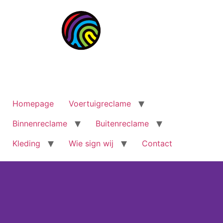
Homepage
Voertuigreclame
Binnenreclame
Buitenreclame
Kleding
Wie sign wij
Contact