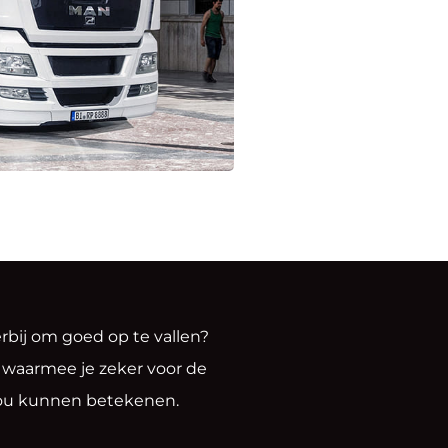
erbij om goed op te vallen?
, waarmee je zeker voor de
jou kunnen betekenen.