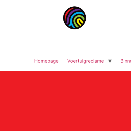
Homepage
Voertuigreclame
Binn