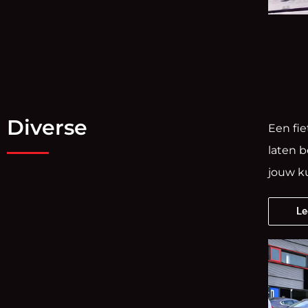
Diverse
Een fie
laten b
jouw k
Le