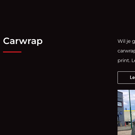
Carwrap
Wil je 
carwrap
print. 
Le