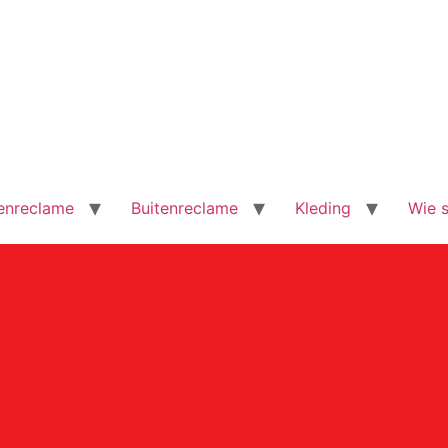
enreclame
Buitenreclame
Kleding
Wie s