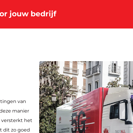
or jouw bedrijf
itingen van
a deze manier
 versterkt het
t dit zo goed