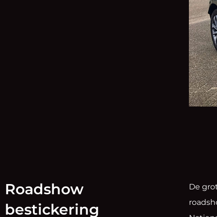
Roadshow
De grot
roadsh
bestickering