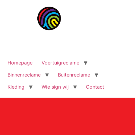
Homepage
Voertuigreclame
Binnenreclame
Buitenreclame
Kleding
Wie sign wij
Contact