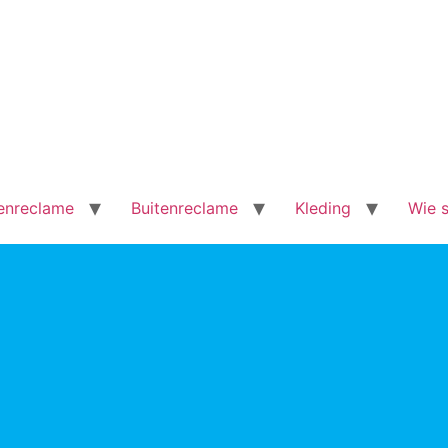
enreclame
Buitenreclame
Kleding
Wie s